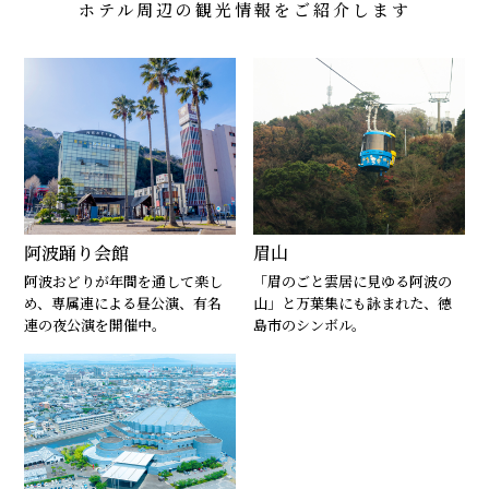
ホテル周辺の観光情報をご紹介します
阿波踊り会館
眉山
阿波おどりが年間を通して楽し
「眉のごと雲居に見ゆる阿波の
め、専属連による昼公演、有名
山」と万葉集にも詠まれた、徳
連の夜公演を開催中。
島市のシンボル。