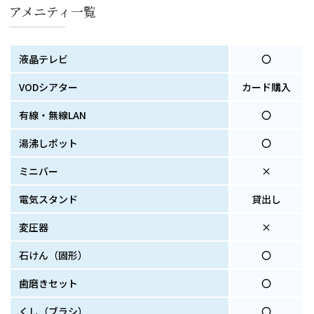
アメニティ一覧
液晶テレビ
〇
VODシアター
カード購入
有線・無線LAN
〇
湯沸しポット
〇
ミニバー
×
電気スタンド
貸出し
変圧器
×
石けん
（固形）
〇
歯磨きセット
〇
くし
（ブラシ）
〇